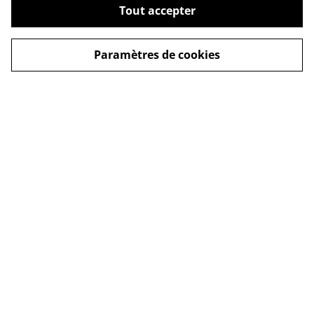
Tout accepter
Paramètres de cookies
Nous contacter
Conditions générales
Politique de
Politique de cookies
confidentialité
Expédition et
Livraison
© 2026
A.E.Créatifs