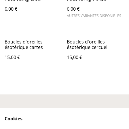
6,00 €
6,00 €
AUTRES VARIANTES DISPONIBLES
Boucles d'oreilles
Boucles d'oreilles
ésotérique cartes
ésotérique cercueil
15,00 €
15,00 €
Nous contacter
Conditions générales
Politique de
Politique de cookies
Cookies
confidentialité
Expédition et