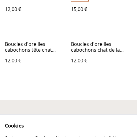
12,00 €
15,00 €
Boucles d'oreilles
Boucles d'oreilles
cabochons tête chat
cabochons chat de la
couleurs
chance
12,00 €
12,00 €
Nous contacter
Conditions générales
Politique de
Politique de cookies
Cookies
confidentialité
Expédition et