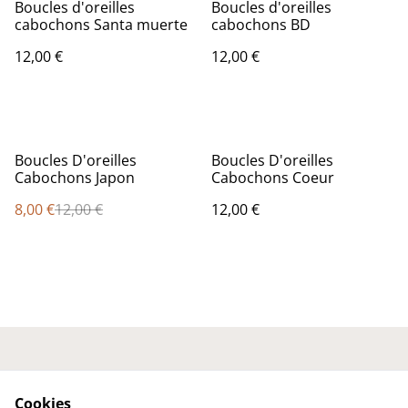
Boucles d'oreilles
Boucles d'oreilles
cabochons Santa muerte
cabochons BD
12,00 €
12,00 €
%
Boucles D'oreilles
Boucles D'oreilles
Cabochons Japon
Cabochons Coeur
8,00 €
12,00 €
12,00 €
Nous contacter
Conditions générales
Politique de
Politique de cookies
Cookies