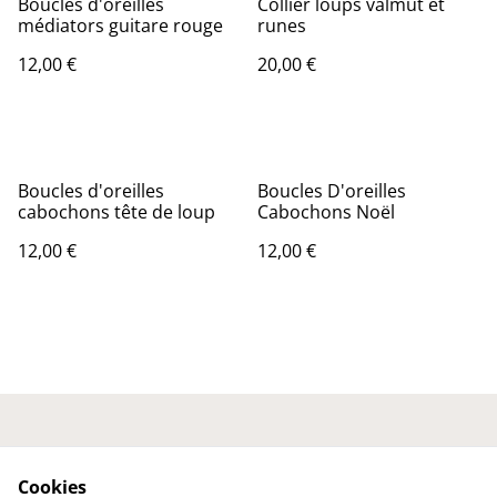
Boucles d'oreilles
Collier loups valmut et
médiators guitare rouge
runes
12,00 €
20,00 €
Boucles d'oreilles
Boucles D'oreilles
cabochons tête de loup
Cabochons Noël
12,00 €
12,00 €
Nous contacter
Conditions générales
Politique de
Politique de cookies
Cookies