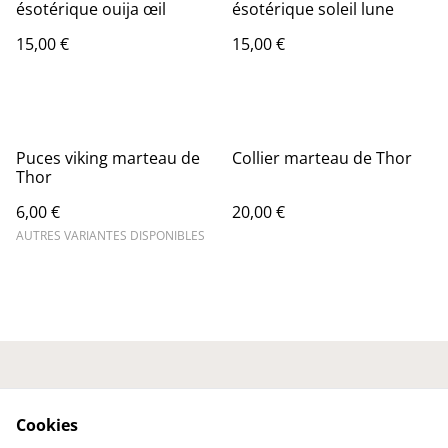
ésotérique ouija œil
ésotérique soleil lune
15,00 €
15,00 €
Puces viking marteau de
Collier marteau de Thor
Thor
6,00 €
20,00 €
AUTRES VARIANTES DISPONIBLES
Nous contacter
Conditions générales
Politique de
Politique de cookies
Cookies
confidentialité