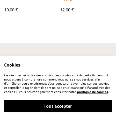
ÉPUISÉ
10,00 €
12,00 €
Nous contacter
Conditions générales
Politique de
Politique de cookies
Cookies
confidentialité
Expédition et
Ce site Internet utilise des cookies. Les cookies sont de petits fichiers qui
Livraison
nous aident à comprendre comment vous utilisez nos services afin
d'améliorer votre expérience. Vous pouvez en savoir plus sur ces cookies
et contrôler la façon dont ils sont utilisés en cliquant sur « Paramètres des
cookies ». Vous pouvez également consulter notre
politique de cookies
.
Tout accepter
©
2026
A.E.Créatifs