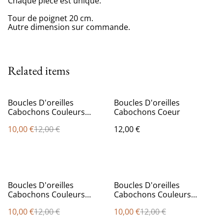
Chaque pièce est unique.
Tour de poignet 20 cm.
Autre dimension sur commande.
Related items
%
Boucles D'oreilles
Boucles D'oreilles
Cabochons Couleurs
Cabochons Coeur
Forme
10,00 €
12,00 €
12,00 €
%
%
Boucles D'oreilles
Boucles D'oreilles
Cabochons Couleurs
Cabochons Couleurs
Forme
Forme
10,00 €
12,00 €
10,00 €
12,00 €