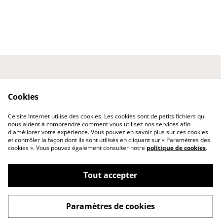
Nous contacter
Conditions générales
Politique de
Politique de cookies
Cookies
confidentialité
Expédition et
Ce site Internet utilise des cookies. Les cookies sont de petits fichiers qui
Livraison
nous aident à comprendre comment vous utilisez nos services afin
d'améliorer votre expérience. Vous pouvez en savoir plus sur ces cookies
et contrôler la façon dont ils sont utilisés en cliquant sur « Paramètres des
cookies ». Vous pouvez également consulter notre
politique de cookies
.
Tout accepter
©
2026
A.E.Créatifs
Paramètres de cookies
powered by