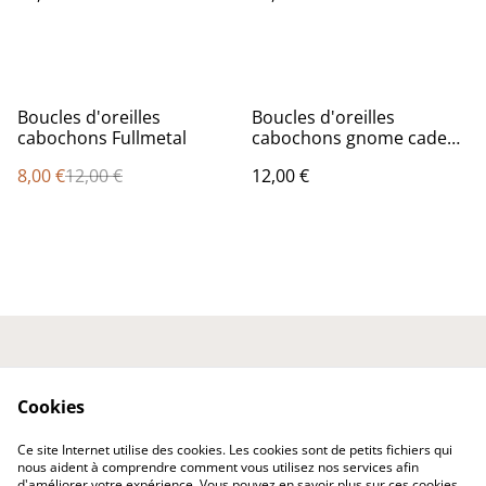
%
Boucles d'oreilles
Boucles d'oreilles
cabochons Fullmetal
cabochons gnome cadeau
1
8,00 €
12,00 €
12,00 €
Nous contacter
Conditions générales
Politique de
Politique de cookies
Cookies
confidentialité
Expédition et
Ce site Internet utilise des cookies. Les cookies sont de petits fichiers qui
Livraison
nous aident à comprendre comment vous utilisez nos services afin
d'améliorer votre expérience. Vous pouvez en savoir plus sur ces cookies