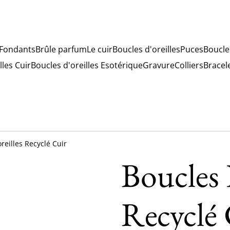
Fondants
Brûle parfum
Le cuir
Boucles d'oreilles
Puces
Boucle
lles Cuir
Boucles d'oreilles Esotérique
Gravure
Colliers
Bracel
reilles Recyclé Cuir
Boucles 
Recyclé 