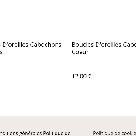
 D'oreilles Cabochons
Boucles D'oreilles Ca
s
Coeur
12,00 €
nditions générales
Politique de
Politique de cooki