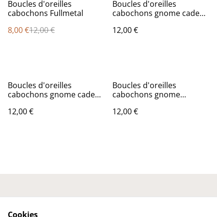
%
Boucles d'oreilles
Boucles d'oreilles
cabochons Fullmetal
cabochons gnome cadeau
1
8,00 €
12,00 €
12,00 €
Boucles d'oreilles
Boucles d'oreilles
cabochons gnome cadeau
cabochons gnome
2
lanterne
12,00 €
12,00 €
Nous contacter
Conditions générales
Politique de
Politique de cookies
Cookies