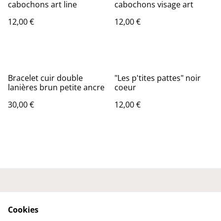
cabochons art line
cabochons visage art
12,00 €
12,00 €
Bracelet cuir double
"Les p'tites pattes" noir
lanières brun petite ancre
coeur
30,00 €
12,00 €
Nous contacter
Conditions générales
Politique de
Politique de cookies
Cookies
confidentialité