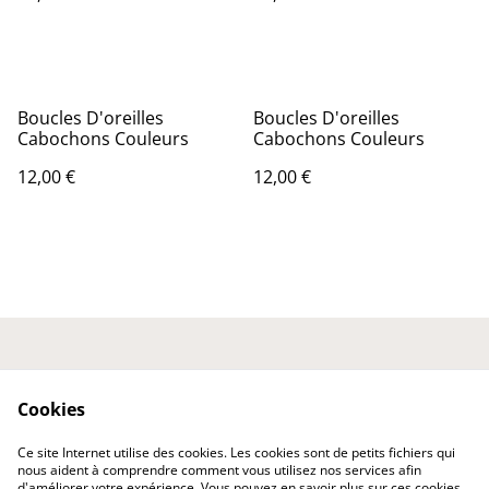
Boucles D'oreilles
Boucles D'oreilles
Cabochons Couleurs
Cabochons Couleurs
12,00 €
12,00 €
Nous contacter
Conditions générales
Politique de
Politique de cookies
Cookies
confidentialité
Expédition et
Ce site Internet utilise des cookies. Les cookies sont de petits fichiers qui
Livraison
nous aident à comprendre comment vous utilisez nos services afin
d'améliorer votre expérience. Vous pouvez en savoir plus sur ces cookies