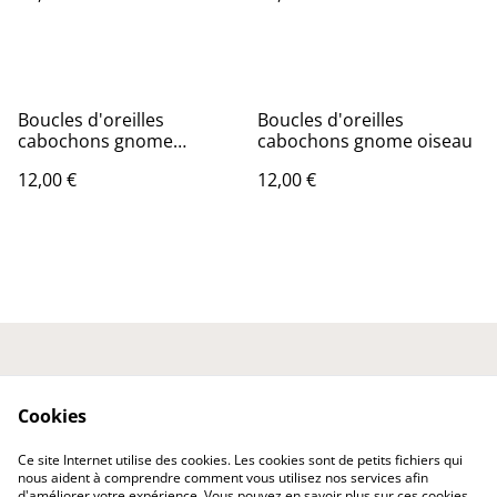
Boucles d'oreilles
Boucles d'oreilles
cabochons gnome
cabochons gnome oiseau
lanterne
12,00 €
12,00 €
Nous contacter
Conditions générales
Politique de
Politique de cookies
Cookies
confidentialité
Expédition et
Ce site Internet utilise des cookies. Les cookies sont de petits fichiers qui
Livraison
nous aident à comprendre comment vous utilisez nos services afin
d'améliorer votre expérience. Vous pouvez en savoir plus sur ces cookies