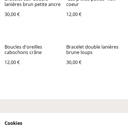
lanières brun petite ancre
coeur
30,00 €
12,00 €
Boucles d'oreilles
Bracelet double lanières
cabochons crâne
brune loups
12,00 €
30,00 €
Nous contacter
Conditions générales
Politique de
Politique de cookies
Cookies
confidentialité