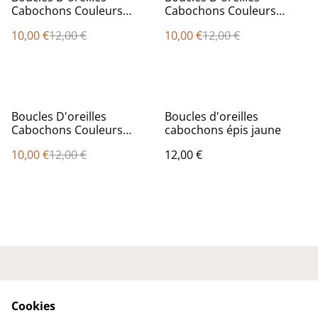
Cabochons Couleurs
Cabochons Couleurs
Forme
Forme
10,00 €
12,00 €
10,00 €
12,00 €
%
Boucles D'oreilles
Boucles d'oreilles
Cabochons Couleurs
cabochons épis jaune
Forme
10,00 €
12,00 €
12,00 €
Nous contacter
Conditions générales
Politique de
Politique de cookies
Cookies
confidentialité